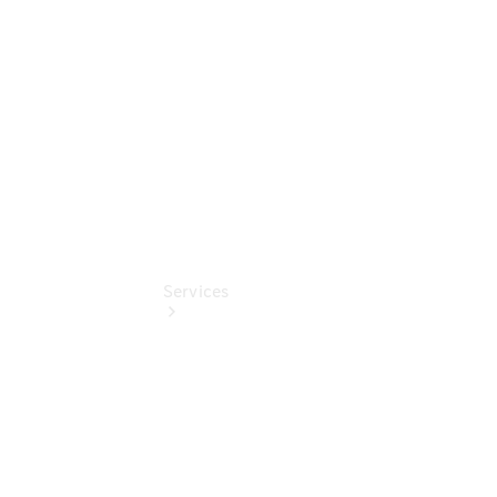
Benz
Online
Store
Services
Übersicht
Serviceangebote