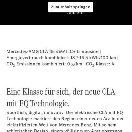
Zum Inhalt springen
Anbieter
Anbieter
Übersicht
Mercedes-AMG CLA 45 4MATIC+ Limousine |
Energieverbrauch kombiniert: 18,7-16,5 kWh/100 km |
CO
-Emissionen kombiniert: 0 g/km | CO
-Klasse:
A
2
2
Eine Klasse für sich, der neue CLA
Startseite
mit EQ Technologie.
Ansprechpartner
finden
Sportlich, digital, innovativ. Der elektrische CLA mit EQ
Beratung
Technologie markiert den Beginn einer neuen Ära in der
vereinbaren
elektrifizierten Welt von Mercedes-Benz. Mit seinem
Servicetermin
athletischen Design, einem völlig neuen Antriebsstrang