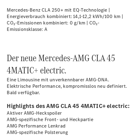
Übersicht
Mercedes-Benz CLA 250+ mit EQ-Technologie |
140 Jahre
Energieverbrauch kombiniert: 14,1-12,2 kWh/100 km |
Innovation
CO₂-Emissionen kombiniert: 0 g/km | CO₂-
Mercedes-
Emissionsklasse:
A
Benz
Store
Neuwagenangebote
Der neue Mercedes-AMG CLA 45
4MATIC+ electric.
Eine Limousine mit unverkennbarer AMG-DNA.
Elektrische Performance, kompromisslos neu definiert.
Leasing
Bald verfügbar.
Privatkunden
Leasing
Highlights des AMG CLA 45 4MATIC+ electric:
Gewerbekunden
Finanzierung
Aktiver AMG-Heckspoiler
Privatkunden
AMG-spezifische Front- und Heckpartie
Finanzierung
AMG Performance Lenkrad
Gewerbekunden
AMG-spezifische Polsterung