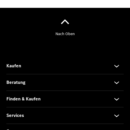
Kurzfristig
verfügbare
Angebote
V-Klasse
V-Klasse
Marco Polo
Limousinen
Der
elektrische
CLA mit EQ-
Technologie
Der neue
CLA
EQE
Limousine -
elektrisch