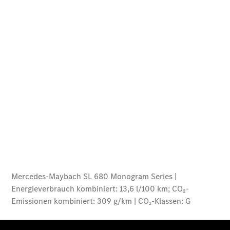
Kurzfristig
verfügbare
Angebote
V-Klasse
V-Klasse
Marco Polo
Limousinen
Der
elektrische
CLA mit EQ-
Technologie
Der neue
CLA
EQE
Limousine -
elektrisch