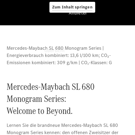
Zum Inhalt springen
Anbieter
Anbieter
Übersicht
Startseite
Ansprechpartner
finden
Beratung
vereinbaren
Servicetermin