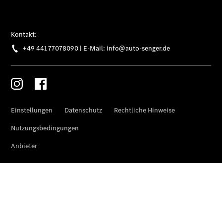
Der neue
GLA
Der neue
elektrische
GLA
EQA –
elektrisch
EQE SUV –
elektrisch
EQS SUV –
elektrisch
G-Klasse –
elektrisch
Mercedes-
Maybach
EQS SUV –
elektrisch
Der neue
GLB