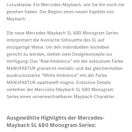
vereinbaren
Probefahrt
vereinbaren
Konfigurator
Modellübersicht
Kaufen