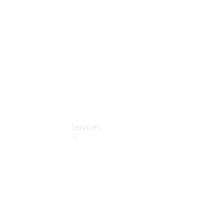
Benz
Online
Store
Services
Übersicht
Serviceangebote