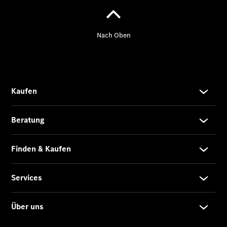
EQS
Limousine -
elektrisch
C-Klasse
Limousine
C-Klasse
Limousine -
elektrisch
E-Klasse
Limousine
S-Klasse
Limousine
S-Klasse
Lang
Mercedes-
Maybach S-
Klasse
SUVs