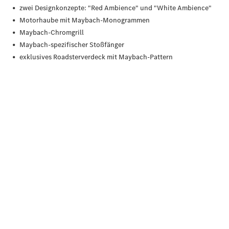
Übersicht
140 Jahre
Innovation
Mercedes-
Benz
Store
Neuwagenangebote
Leasing
Privatkunden
Leasing
Gewerbekunden
Finanzierung
Privatkunden
Finanzierung
Gewerbekunden