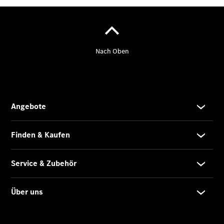
Sprinter
Fahrgestell
eSprinter
Fahrgestell
- elektrisch
Vito
Vito
Kastenwagen
eVito
Kastenwagen
- elektrisch
Vito Mixto
Vito Tourer
eVito
Tourer -