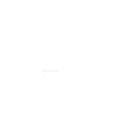
Digitale
Extras
Services
Übersicht
Finanzdienste