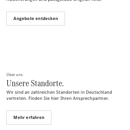
Store
Gebrauchtwagensuche
Elektrotransporter
Angebote entdecken
Sprinter
Sprinter
Kastenwagen
eSprinter
Über uns
Kastenwagen
Unsere Standorte.
- elektrisch
Sprinter
Wir sind an zahlreichen Standorten in Deutschland
Tourer
vertreten. Finden Sie hier Ihren Ansprechpartner.
Sprinter
Pritschenfahrzeug
eSprinter
Mehr erfahren
Pritschenfahrzeug
- elektrisch