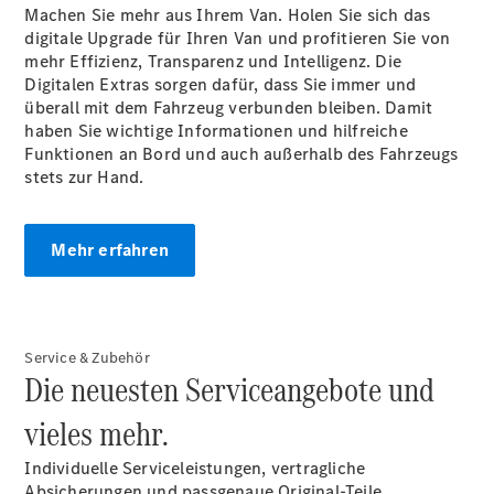
Übersicht
Machen Sie mehr aus Ihrem Van. Holen Sie sich das
Neuwagenangebote
digitale Upgrade für Ihren Van und profitieren Sie von
mehr Effizienz, Transparenz und Intelligenz. Die
Digitalen Extras sorgen dafür, dass Sie immer und
überall mit dem Fahrzeug verbunden bleiben. Damit
haben Sie wichtige Informationen und hilfreiche
Funktionen an Bord und auch außerhalb des Fahrzeugs
stets zur Hand.
Übersicht
Transporter
Highlights
Mehr erfahren
Leasing
Privatkunden
Leasing
Gewerbekunden
Service & Zubehör
Finanzierung
Die neuesten Serviceangebote und
Privatkunden
Finanzierung
vieles mehr.
Gewerbekunden
Mercedes-
Individuelle Serviceleistungen, vertragliche
Benz
Absicherungen und passgenaue Original-Teile.