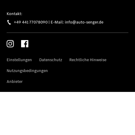
elektrisch
Citan
Citan
Kastenwagen
eCitan
Kastenwagen
- elektrisch
Citan
Tourer
eCitan
Tourer -
elektrisch
Auf- und
Umbaulösungen
Junge
Sterne