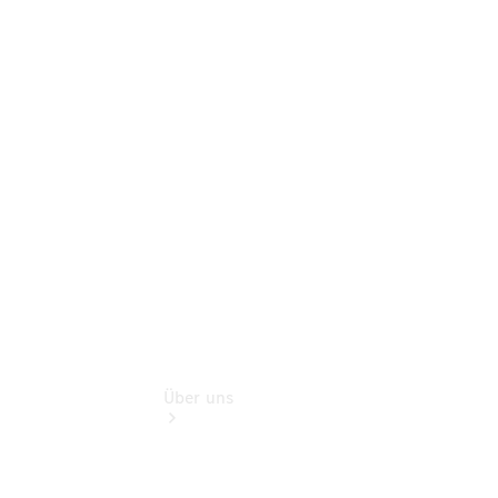
Pannen- &
Schadenhilfe
Service für
Reisemobile
Teile &
Zubehör
Rückrufe &
Umrüstungen
Über uns